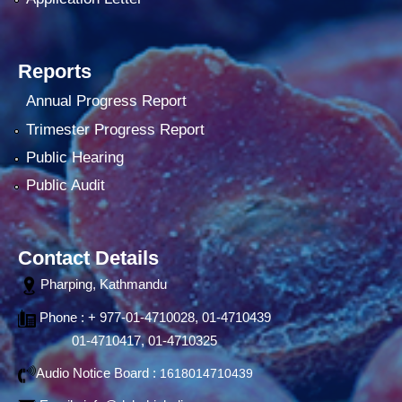
Reports
Annual Progress Report
Trimester Progress Report
Public Hearing
Public Audit
Contact Details
Pharping, Kathmandu
Phone : + 977-01-4710028, 01-4710439
01-4710417, 01-4710325
Audio Notice Board :
1618014710439