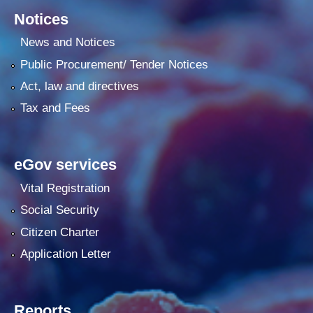
Notices
News and Notices
Public Procurement/ Tender Notices
Act, law and directives
Tax and Fees
eGov services
Vital Registration
Social Security
Citizen Charter
Application Letter
Reports