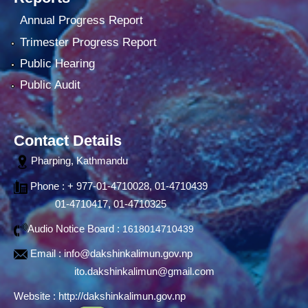
Annual Progress Report
Trimester Progress Report
Public Hearing
Public Audit
Contact Details
Pharping, Kathmandu
Phone : + 977-01-4710028, 01-4710439
01-4710417, 01-4710325
Audio Notice Board :
1618014710439
Email :
info@dakshinkalimun.gov.np
ito.dakshinkalimun@gmail.com
Website :
http://dakshinkalimun.gov.np