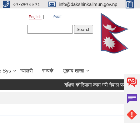
०१-४७१००२८
info@dakshinkalimun.gov.np
English
नेपाली
Search form
Search
e Sys
ग्यालरी
सम्पर्क
भूकम्प शाखा
दक्षिण कोरियामा काम गरी नेपाल फर्किएका व्य