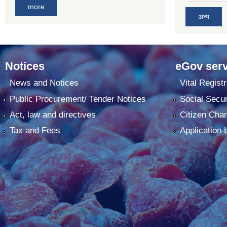
more
अन्य
Notices
eGov serv
News and Notices
Vital Registr
Public Procurement/ Tender Notices
Social Secur
Act, law and directives
Citizen Char
Tax and Fees
Application 