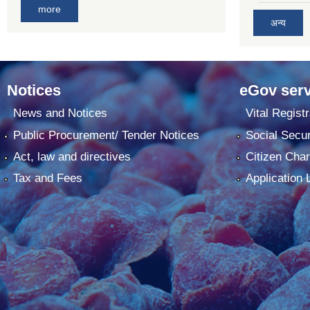
more
अन्य
Notices
eGov serv
News and Notices
Vital Registr
Public Procurement/ Tender Notices
Social Secur
Act, law and directives
Citizen Char
Tax and Fees
Application 