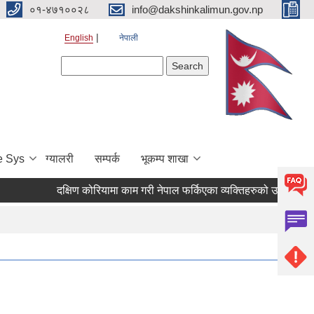
०१-४७१००२८
info@dakshinkalimun.gov.np
English
नेपाली
Search form
Search
e Sys
ग्यालरी
सम्पर्क
भूकम्प शाखा
दक्षिण कोरियामा काम गरी नेपाल फर्किएका व्यक्तिहरुको उद्यमशीलत