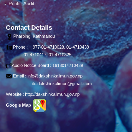
Public Audit
Contact Details
Pharping, Kathmandu
Phone : + 977-01-4710028, 01-4710439
01-4710417, 01-4710325
Audio Notice Board :
1618014710439
Email :
info@dakshinkalimun.gov.np
ito.dakshinkalimun@gmail.com
Website :
http://dakshinkalimun.gov.np
Google Map