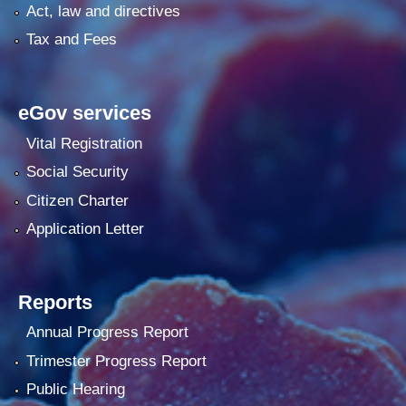
Act, law and directives
Tax and Fees
eGov services
Vital Registration
Social Security
Citizen Charter
Application Letter
Reports
Annual Progress Report
Trimester Progress Report
Public Hearing