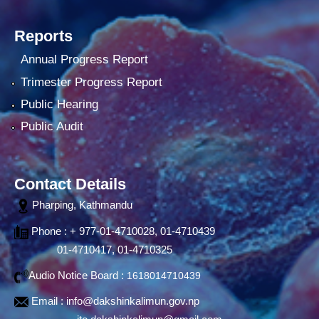
Reports
Annual Progress Report
Trimester Progress Report
Public Hearing
Public Audit
Contact Details
Pharping, Kathmandu
Phone : + 977-01-4710028, 01-4710439
01-4710417, 01-4710325
Audio Notice Board :
1618014710439
Email :
info@dakshinkalimun.gov.np