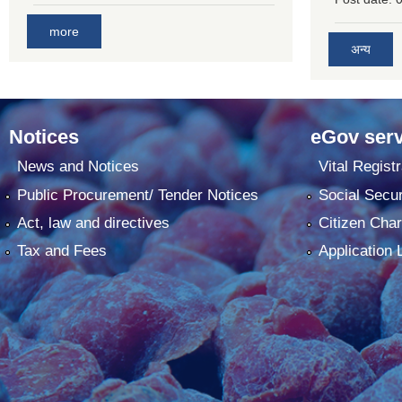
more
अन्य
Notices
eGov serv
News and Notices
Vital Registr
Public Procurement/ Tender Notices
Social Secur
Act, law and directives
Citizen Char
Tax and Fees
Application 