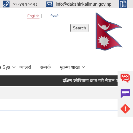
०१-४७१००२८
info@dakshinkalimun.gov.np
English
नेपाली
Search form
Search
e Sys
ग्यालरी
सम्पर्क
भूकम्प शाखा
दक्षिण कोरियामा काम गरी नेपाल फर्किएका व्