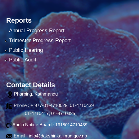
Reports
Annual Progress Report
Trimester Progress Report
Public Hearing
Public Audit
Contact Details
Pharping, Kathmandu
Phone : + 977-01-4710028, 01-4710439
01-4710417, 01-4710325
Audio Notice Board :
1618014710439
Email :
info@dakshinkalimun.gov.np