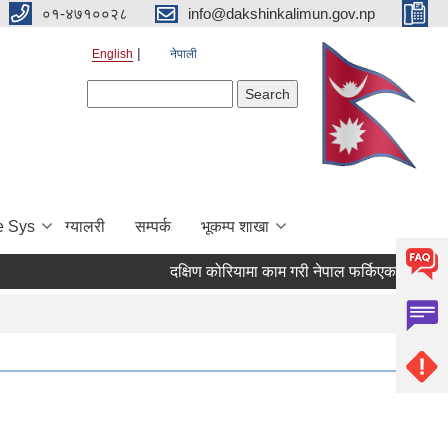
०१-४७१००२८
info@dakshinkalimun.gov.np
English
नेपाली
Search form
Search
e Sys
ग्यालरी
सम्पर्क
भूकम्प शाखा
दक्षिण कोरियामा काम गरी नेपाल फर्किएका व्यक्तिहर