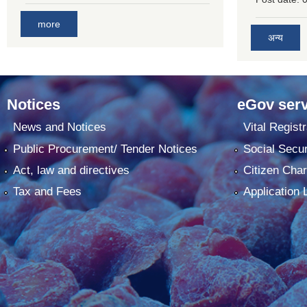
more
अन्य
Notices
eGov serv
News and Notices
Vital Registr
Public Procurement/ Tender Notices
Social Secur
Act, law and directives
Citizen Char
Tax and Fees
Application 