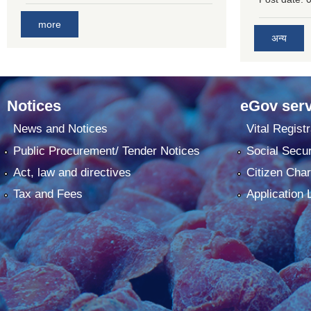
more
अन्य
Notices
eGov serv
News and Notices
Vital Registr
Public Procurement/ Tender Notices
Social Secur
Act, law and directives
Citizen Char
Tax and Fees
Application 