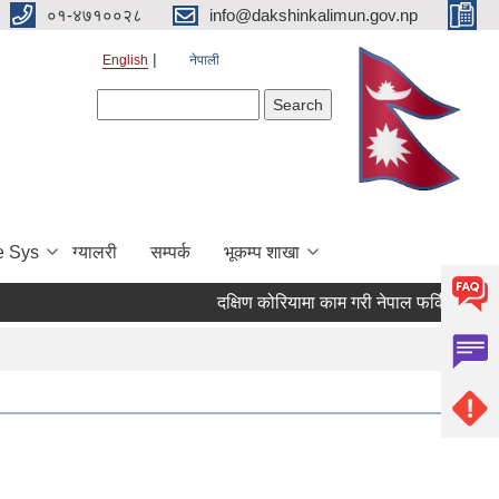
०१-४७१००२८
info@dakshinkalimun.gov.np
English
नेपाली
Search form
Search
e Sys
ग्यालरी
सम्पर्क
भूकम्प शाखा
दक्षिण कोरियामा काम गरी नेपाल फर्किएका व्यक