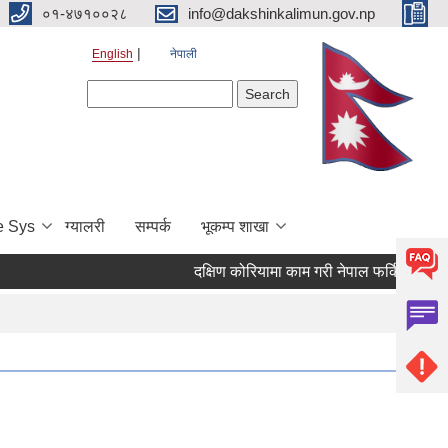
०१-४७१००२८
info@dakshinkalimun.gov.np
English
नेपाली
Search form
Search
e Sys
ग्यालरी
सम्पर्क
भूकम्प शाखा
दक्षिण कोरियामा काम गरी नेपाल फर्किएका व्यक्