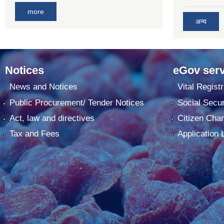
more
अन्य
Notices
eGov serv
News and Notices
Vital Registr
Public Procurement/ Tender Notices
Social Secur
Act, law and directives
Citizen Char
Tax and Fees
Application 