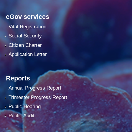
eGov services
Vital Registration
Social Security
Citizen Charter
Application Letter
Reports
Annual Progress Report
Trimester Progress Report
Public Hearing
Public Audit