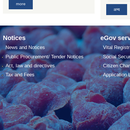
more
अन्य
Notices
eGov serv
News and Notices
Vital Registr
Public Procurement/ Tender Notices
Social Secur
Act, law and directives
Citizen Char
Tax and Fees
Application 