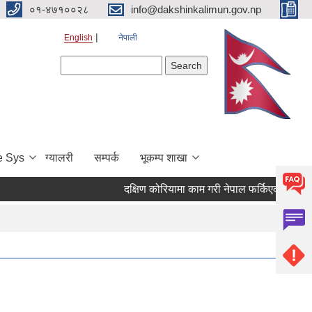
०१-४७१००२८
info@dakshinkalimun.gov.np
English
नेपाली
Search form
Search
e Sys
ग्यालरी
सम्पर्क
भूकम्प शाखा
दक्षिण कोरियामा काम गरी नेपाल फर्किएका व्यक्ति