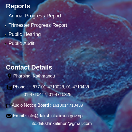
Reports
Annual Progress Report
Trimester Progress Report
Public Hearing
Public Audit
Contact Details
Pharping, Kathmandu
Phone : + 977-01-4710028, 01-4710439
01-4710417, 01-4710325
Audio Notice Board :
1618014710439
Email :
info@dakshinkalimun.gov.np
ito.dakshinkalimun@gmail.com