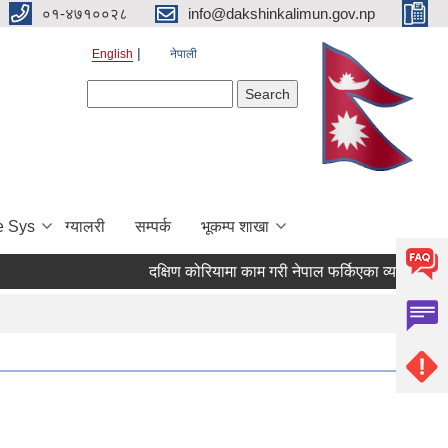
०१-४७१००२८
info@dakshinkalimun.gov.np
English
नेपाली
Search form
Search
e Sys
ग्यालरी
सम्पर्क
भूकम्प शाखा
दक्षिण कोरियामा काम गरी नेपाल फर्किएका व्यक्तिहरुक