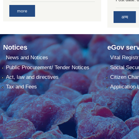
more
अन्य
Notices
eGov serv
News and Notices
Vital Registr
Public Procurement/ Tender Notices
Social Secur
Act, law and directives
Citizen Char
Tax and Fees
Application 