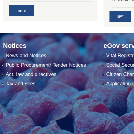
more
अन्य
Notices
eGov serv
News and Notices
Vital Registr
Public Procurement/ Tender Notices
Social Secur
Act, law and directives
Citizen Char
Tax and Fees
Application 