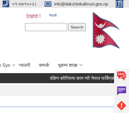
०१-४७१००२८
info@dakshinkalimun.gov.np
English
नेपाली
Search form
Search
e Sys
ग्यालरी
सम्पर्क
भूकम्प शाखा
दक्षिण कोरियामा काम गरी नेपाल फर्किएका व्यक्तिह