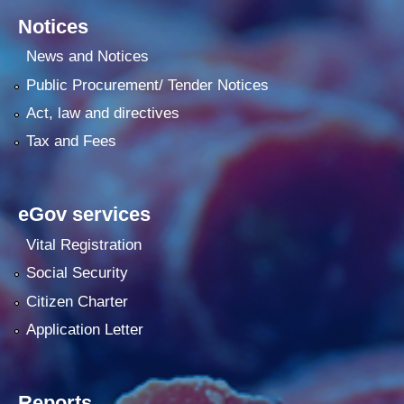
Notices
News and Notices
Public Procurement/ Tender Notices
Act, law and directives
Tax and Fees
eGov services
Vital Registration
Social Security
Citizen Charter
Application Letter
Reports