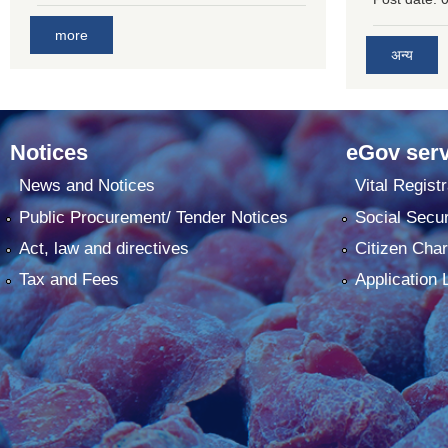
more
अन्य
Notices
eGov serv
News and Notices
Vital Registr
Public Procurement/ Tender Notices
Social Secur
Act, law and directives
Citizen Char
Tax and Fees
Application 