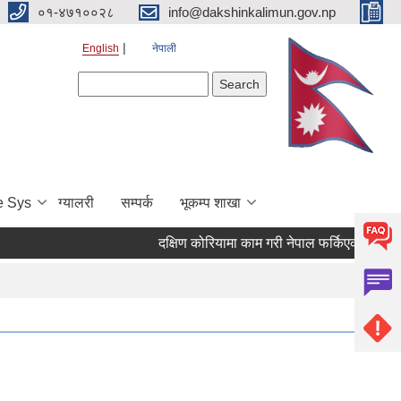
०१-४७१००२८
info@dakshinkalimun.gov.np
English
नेपाली
Search form
Search
e Sys
ग्यालरी
सम्पर्क
भूकम्प शाखा
दक्षिण कोरियामा काम गरी नेपाल फर्किएका व्यक्तिह