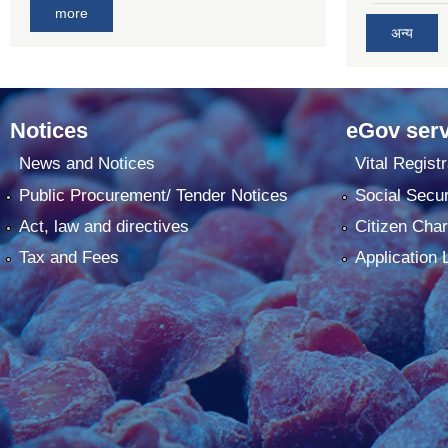
more
अन्य
Notices
eGov serv
News and Notices
Vital Registr
Public Procurement/ Tender Notices
Social Secur
Act, law and directives
Citizen Char
Tax and Fees
Application 