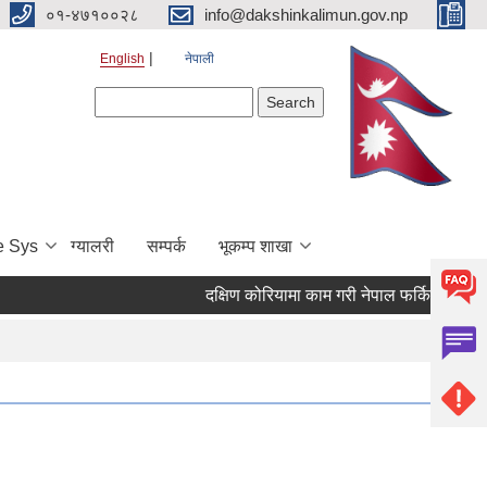
०१-४७१००२८
info@dakshinkalimun.gov.np
English
नेपाली
Search form
Search
e Sys
ग्यालरी
सम्पर्क
भूकम्प शाखा
दक्षिण कोरियामा काम गरी नेपाल फर्किएका व्यक्