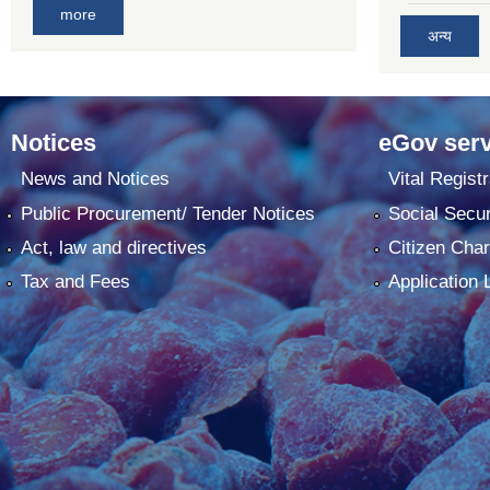
more
अन्य
Notices
eGov serv
News and Notices
Vital Registr
Public Procurement/ Tender Notices
Social Secur
Act, law and directives
Citizen Char
Tax and Fees
Application 