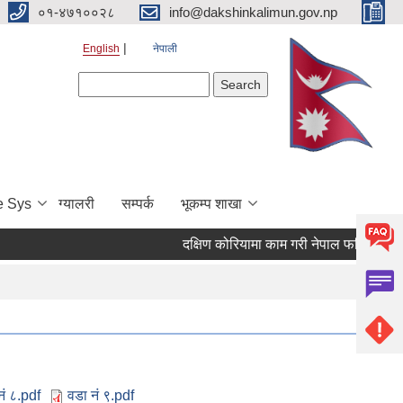
०१-४७१००२८
info@dakshinkalimun.gov.np
English
नेपाली
Search form
Search
e Sys
ग्यालरी
सम्पर्क
भूकम्प शाखा
दक्षिण कोरियामा काम गरी नेपाल फर्किएका व्य
नं ८.pdf
वडा नं ९.pdf