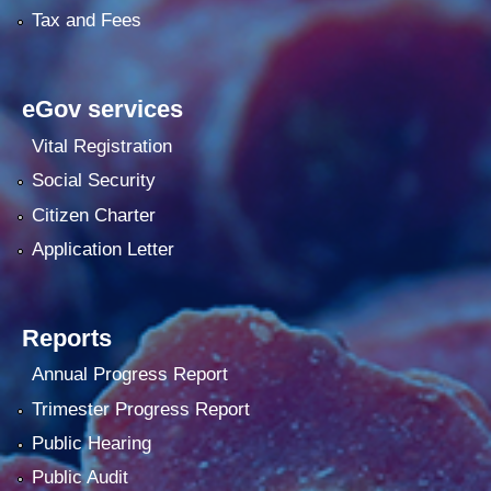
Tax and Fees
eGov services
Vital Registration
Social Security
Citizen Charter
Application Letter
Reports
Annual Progress Report
Trimester Progress Report
Public Hearing
Public Audit