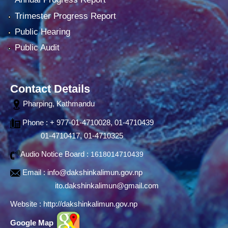
Trimester Progress Report
Public Hearing
Public Audit
Contact Details
Pharping, Kathmandu
Phone : + 977-01-4710028, 01-4710439
01-4710417, 01-4710325
Audio Notice Board :
1618014710439
Email :
info@dakshinkalimun.gov.np
ito.dakshinkalimun@gmail.com
Website :
http://dakshinkalimun.gov.np
Google Map