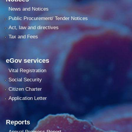
News and Notices
Public Procurement/ Tender Notices
Act, law and directives
Tax and Fees
eGov services
Vital Registration
Social Security
Citizen Charter
Application Letter
Reports
Annual Progress Report