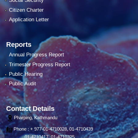
Social Security
Citizen Charter
Application Letter
Reports
Annual Progress Report
Trimester Progress Report
Public Hearing
Public Audit
Contact Details
Pharping, Kathmandu
Phone : + 977-01-4710028, 01-4710439
01-4710417, 01-4710325