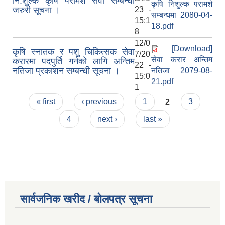
नि:शुल्क कृषि परामर्श सेवा सम्बन्धी
कृषि निशुल्क परामर्श
जरुरी सूचना ।
23 -
सम्बन्धमा 2080-04-
15:1
18.pdf
8
12/0
[Download]
कृषि स्नातक र पशु चिकित्सक सेवा
7/20
सेवा करार अन्तिम
करारमा पदपुर्ति गर्नको लागि अन्तिम
22 -
नतिजा प्रकाशन सम्बन्धी सूचना ।
नतिजा 2079-08-
15:0
21.pdf
1
Pages
« first
‹ previous
1
2
3
4
next ›
last »
सार्वजनिक खरीद / बोलपत्र सूचना