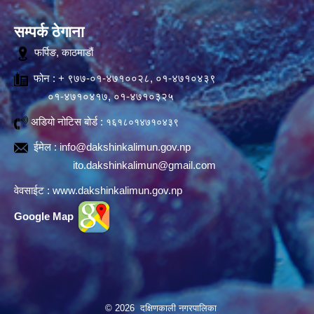
सम्पर्क ठेगाना
फर्पिङ, काठमाडौं
फोन : + ९७७-०१-४७१००२८, ०१-४७१०४३९
०१-४७१०४१७, ०१-४७१०३२५
अडियो नोटिस बोर्ड :
१६१८०१४७१०४३९
ईमेल :
info@dakshinkalimun.gov.np
ito.dakshinkalimun@gmail.com
वेवसाईट :
www.dakshinkalimun.gov.np
Google Map
© 2026 दक्षिणकाली नगरपालिका