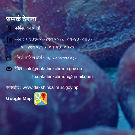
सम्पर्क ठेगाना
फर्पिङ, काठमाडौं
फोन : + ९७७-०१-४७१००२८, ०१-४७१०४३९
०१-४७१०४१७, ०१-४७१०३२५
अडियो नोटिस बोर्ड :
१६१८०१४७१०४३९
ईमेल :
info@dakshinkalimun.gov.np
ito.dakshinkalimun@gmail.com
वेवसाईट :
www.dakshinkalimun.gov.np
Google Map