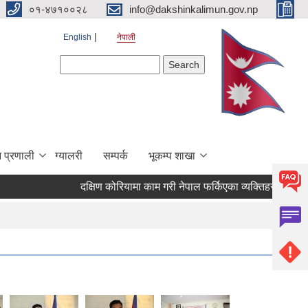
०१-४७१००२८
info@dakshinkalimun.gov.np
English
नेपाली
Search form
Search
 प्रणाली
ग्यालरी
सम्पर्क
भूकम्प शाखा
दक्षिण कोरियामा काम गरी नेपाल फर्किएका व्यक्तिहरुको उद्य