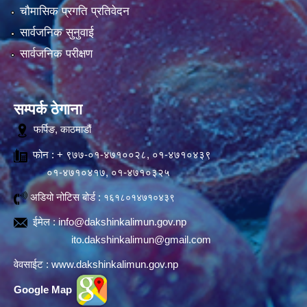
चौमासिक प्रगति प्रतिवेदन
सार्वजनिक सुनुवाई
सार्वजनिक परीक्षण
सम्पर्क ठेगाना
फर्पिङ, काठमाडौं
फोन : + ९७७-०१-४७१००२८, ०१-४७१०४३९
०१-४७१०४१७, ०१-४७१०३२५
अडियो नोटिस बोर्ड :
१६१८०१४७१०४३९
ईमेल :
info@dakshinkalimun.gov.np
ito.dakshinkalimun@gmail.com
वेवसाईट :
www.dakshinkalimun.gov.np
Google Map