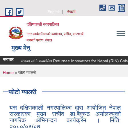
Skip to main content
English
नेपाली
दक्षिणकाली नगरपालिका
नगर कार्यपालिकाको कार्यालय, फर्पिङ, काठमाडौं
बागमती प्रदेश, नेपाल
मुख्य मेनु
समाचार
कीकरणका लागि सञ्चालित Returnee Innovators for Nepal (RIN) Cohort III कार्यक्रमको
You are here
Home
» फोटो ग्यालरी
फोटो ग्यालरी
यस दक्षिणकाली नगरपालिका द्वारा आयोजित नेपाल
सरकारका मुख्य सचीव डा.बैकुण्ठ अर्यालज्यूको
नागरिक अभिनन्दन कार्यक्रम । मिति:
२०८०/०३/०७