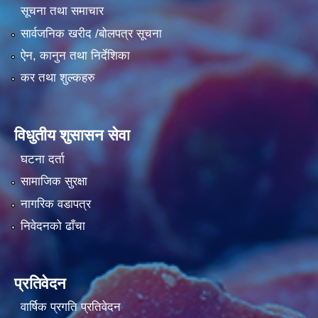
सूचना तथा समाचार
सार्वजनिक खरीद /बोलपत्र सूचना
ऐन, कानुन तथा निर्देशिका
कर तथा शुल्कहरु
विधुतीय शुसासन सेवा
घटना दर्ता
सामाजिक सुरक्षा
नागरिक वडापत्र
निवेदनको ढाँचा
प्रतिवेदन
वार्षिक प्रगति प्रतिवेदन