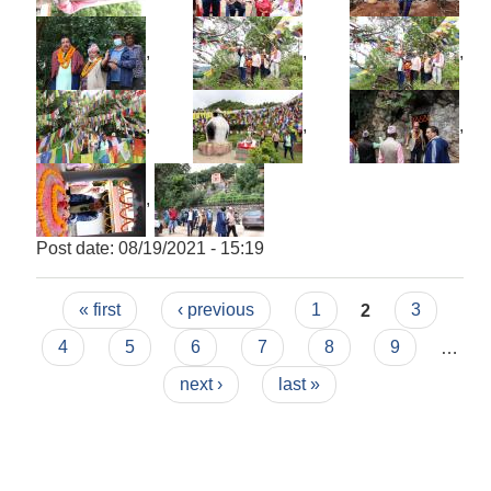
,
,
,
,
,
,
,
Post date:
08/19/2021 - 15:19
Pages
« first
‹ previous
1
2
3
4
5
6
7
8
9
…
next ›
last »