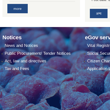
more
अन्य
Notices
eGov serv
News and Notices
Vital Registr
Public Procurement/ Tender Notices
Social Secur
Act, law and directives
Citizen Char
Tax and Fees
Application 