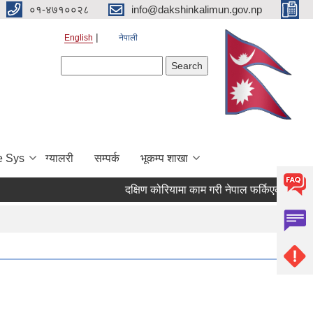
०१-४७१००२८
info@dakshinkalimun.gov.np
English
नेपाली
Search form
Search
e Sys
ग्यालरी
सम्पर्क
भूकम्प शाखा
दक्षिण कोरियामा काम गरी नेपाल फर्किएका व्यक्ति