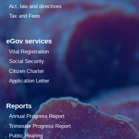
Act, law and directives
Tax and Fees
eGov services
Vital Registration
Social Security
Citizen Charter
Application Letter
Reports
Annual Progress Report
Trimester Progress Report
Public Hearing