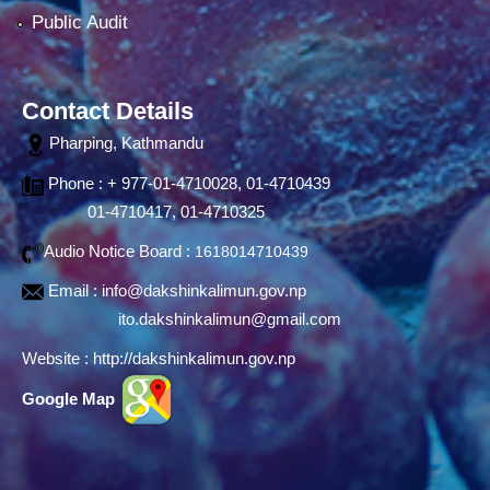
Public Audit
Contact Details
Pharping, Kathmandu
Phone : + 977-01-4710028, 01-4710439
01-4710417, 01-4710325
Audio Notice Board :
1618014710439
Email :
info@dakshinkalimun.gov.np
ito.dakshinkalimun@gmail.com
Website :
http://dakshinkalimun.gov.np
Google Map