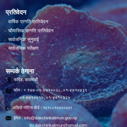
प्रतिवेदन
वार्षिक प्रगति प्रतिवेदन
चौमासिक प्रगति प्रतिवेदन
सार्वजनिक सुनुवाई
सार्वजनिक परीक्षण
सम्पर्क ठेगाना
फर्पिङ, काठमाडौं
फोन : + ९७७-०१-४७१००२८, ०१-४७१०४३९
०१-४७१०४१७, ०१-४७१०३२५
अडियो नोटिस बोर्ड :
१६१८०१४७१०४३९
ईमेल :
info@dakshinkalimun.gov.np
ito.dakshinkalimun@gmail.com