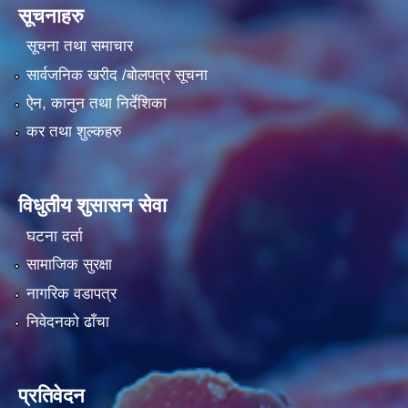
सूचनाहरु
सूचना तथा समाचार
सार्वजनिक खरीद /बोलपत्र सूचना
ऐन, कानुन तथा निर्देशिका
कर तथा शुल्कहरु
विधुतीय शुसासन सेवा
घटना दर्ता
सामाजिक सुरक्षा
नागरिक वडापत्र
निवेदनको ढाँचा
प्रतिवेदन