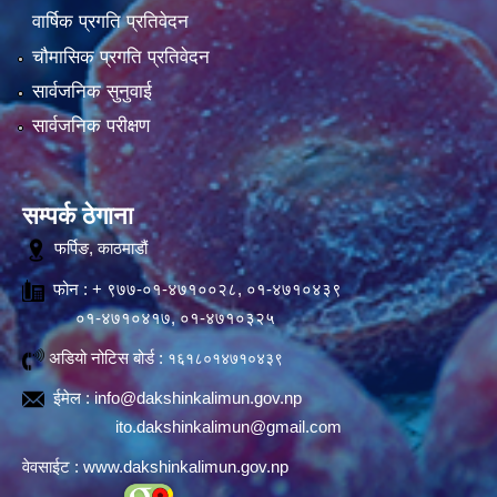
वार्षिक प्रगति प्रतिवेदन
चौमासिक प्रगति प्रतिवेदन
सार्वजनिक सुनुवाई
सार्वजनिक परीक्षण
सम्पर्क ठेगाना
फर्पिङ, काठमाडौं
फोन : + ९७७-०१-४७१००२८, ०१-४७१०४३९
०१-४७१०४१७, ०१-४७१०३२५
अडियो नोटिस बोर्ड :
१६१८०१४७१०४३९
ईमेल :
info@dakshinkalimun.gov.np
ito.dakshinkalimun@gmail.com
वेवसाईट :
www.dakshinkalimun.gov.np