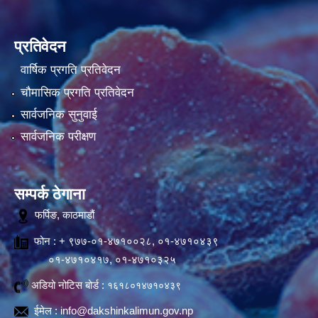
प्रतिवेदन
वार्षिक प्रगति प्रतिवेदन
चौमासिक प्रगति प्रतिवेदन
सार्वजनिक सुनुवाई
सार्वजनिक परीक्षण
सम्पर्क ठेगाना
फर्पिङ, काठमाडौं
फोन : + ९७७-०१-४७१००२८, ०१-४७१०४३९
०१-४७१०४१७, ०१-४७१०३२५
अडियो नोटिस बोर्ड :
१६१८०१४७१०४३९
ईमेल :
info@dakshinkalimun.gov.np