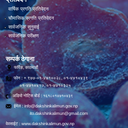
वार्षिक प्रगति प्रतिवेदन
चौमासिक प्रगति प्रतिवेदन
सार्वजनिक सुनुवाई
सार्वजनिक परीक्षण
सम्पर्क ठेगाना
फर्पिङ, काठमाडौं
फोन : + ९७७-०१-४७१००२८, ०१-४७१०४३९
०१-४७१०४१७, ०१-४७१०३२५
अडियो नोटिस बोर्ड :
१६१८०१४७१०४३९
ईमेल :
info@dakshinkalimun.gov.np
ito.dakshinkalimun@gmail.com
वेवसाईट :
www.dakshinkalimun.gov.np