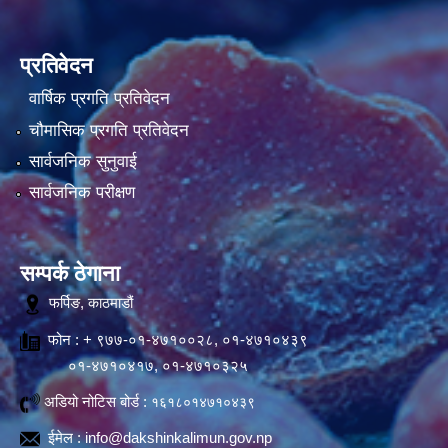
प्रतिवेदन
वार्षिक प्रगति प्रतिवेदन
चौमासिक प्रगति प्रतिवेदन
सार्वजनिक सुनुवाई
सार्वजनिक परीक्षण
सम्पर्क ठेगाना
फर्पिङ, काठमाडौं
फोन : + ९७७-०१-४७१००२८, ०१-४७१०४३९
०१-४७१०४१७, ०१-४७१०३२५
अडियो नोटिस बोर्ड :
१६१८०१४७१०४३९
ईमेल :
info@dakshinkalimun.gov.np