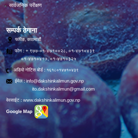
सार्वजनिक परीक्षण
सम्पर्क ठेगाना
फर्पिङ, काठमाडौं
फोन : + ९७७-०१-४७१००२८, ०१-४७१०४३९
०१-४७१०४१७, ०१-४७१०३२५
अडियो नोटिस बोर्ड :
१६१८०१४७१०४३९
ईमेल :
info@dakshinkalimun.gov.np
ito.dakshinkalimun@gmail.com
वेवसाईट :
www.dakshinkalimun.gov.np
Google Map