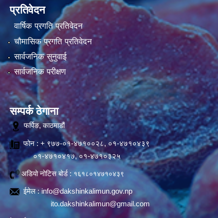
प्रतिवेदन
वार्षिक प्रगति प्रतिवेदन
चौमासिक प्रगति प्रतिवेदन
सार्वजनिक सुनुवाई
सार्वजनिक परीक्षण
सम्पर्क ठेगाना
फर्पिङ, काठमाडौं
फोन : + ९७७-०१-४७१००२८, ०१-४७१०४३९
०१-४७१०४१७, ०१-४७१०३२५
अडियो नोटिस बोर्ड :
१६१८०१४७१०४३९
ईमेल :
info@dakshinkalimun.gov.np
ito.dakshinkalimun@gmail.com