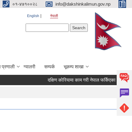
०१-४७१००२८
info@dakshinkalimun.gov.np
English
नेपाली
Search form
Search
 प्रणाली
ग्यालरी
सम्पर्क
भूकम्प शाखा
दक्षिण कोरियामा काम गरी नेपाल फर्किएका व्यक्तिहर