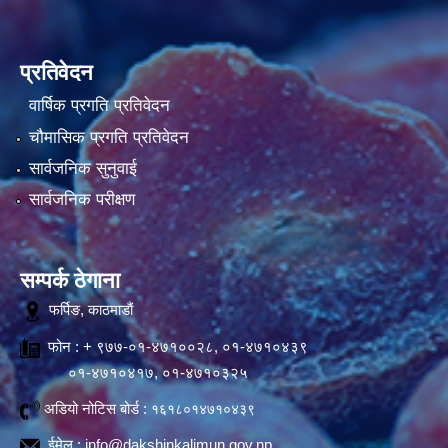
प्रतिवेदन
वार्षिक प्रगति प्रतिवेदन
चौमासिक प्रगति प्रतिवेदन
सार्वजनिक सुनुवाई
सार्वजनिक परीक्षण
सम्पर्क ठेगाना
फर्पिङ, काठमाडौं
फोन : + ९७७-०१-४७१००२८, ०१-४७१०४३९
०१-४७१०४१७, ०१-४७१०३२५
अडियो नोटिस बोर्ड :
१६१८०१४७१०४३९
ईमेल :
info@dakshinkalimun.gov.np