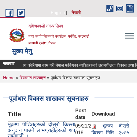
Skip to main content
English
नेपाली
दक्षिणकाली नगरपालिका
नगर कार्यपालिकाको कार्यालय, फर्पिङ, काठमाडौं
बागमती प्रदेश, नेपाल
मुख्य मेनु
समाचार
दक्षिण कोरियामा काम गरी नेपाल फर्किएका व्यक्तिहरुको उद्यमशीलता विकास तथा द
You are here
Home
»
विषयगत शाखाहरु
» पूर्वाधार विकास शाखाका सूचनाहरु
पूर्वाधार विकास शाखाका सूचनाहरु
Post
Title
Download
date
भूकम्प पीडितहरुको दोस्रो किस्ता
05/21/2
भूकम्प दोस्रो
अनुदान पाउने लाभग्राहीहरुको थप
018 -
किस्ता मिति- २०७५
नामावली ।