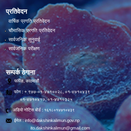
प्रतिवेदन
वार्षिक प्रगति प्रतिवेदन
चौमासिक प्रगति प्रतिवेदन
सार्वजनिक सुनुवाई
सार्वजनिक परीक्षण
सम्पर्क ठेगाना
फर्पिङ, काठमाडौं
फोन : + ९७७-०१-४७१००२८, ०१-४७१०४३९
०१-४७१०४१७, ०१-४७१०३२५
अडियो नोटिस बोर्ड :
१६१८०१४७१०४३९
ईमेल :
info@dakshinkalimun.gov.np
ito.dakshinkalimun@gmail.com