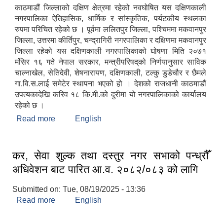
काठमाडौं जिल्लाको दक्षिण क्षेत्रमा रहेको नवघोषित यस दक्षिणकाली
नगरपालिका ऐतिहासिक, धार्मिक र सांस्कृतिक, पर्यटकीय स्थलका
रुपमा परिचित रहेको छ । पूर्वमा ललितपुर जिल्ला, पश्चिममा मकवानपुर
जिल्ला, उत्तरमा कीर्तिपुर, चन्द्रागिरी नगरपालिका र दक्षिणमा मकवानपुर
जिल्ला रहेको यस दक्षिणकाली नगरपालिकाको घोषणा मिति २०७१
मंसिर १६ गते नेपाल सरकार, मन्त्रीपरिषद्‌को निर्णयानुसार साविक
चाल्नाखेल, सेतिदेवी, शेषनारायण, दक्षिणकाली, टल्कु डुडेचौर र छैमले
गा.वि.स.लाई समेटेर स्थापना भएको हो । देशको राजधानी काठमाडौं
उपत्यकादेखि करिव १८ कि.मी.को दुरीमा यो नगरपालिकाको कार्यालय
रहेको छ ।
Read more
about दक्षि‍णकाली नगरपालिका एक परिचय
English
कर, सेवा शुल्क तथा दस्तुर नगर सभाको पन्ध्रौँ
अधिवेशन बाट पारित आ.व. २०८२/०८३ को लागि
Submitted on:
Tue, 08/19/2025 - 13:36
Read more
about कर, सेवा शुल्क तथा दस्तुर नगर सभाको पन्ध्रौँ
English
अधिवेशन बाट पारित आ.व. २०८२/०८३ को लागि