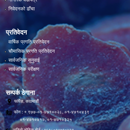
निवेदनको ढाँचा
प्रतिवेदन
वार्षिक प्रगति प्रतिवेदन
चौमासिक प्रगति प्रतिवेदन
सार्वजनिक सुनुवाई
सार्वजनिक परीक्षण
सम्पर्क ठेगाना
फर्पिङ, काठमाडौं
फोन : + ९७७-०१-४७१००२८, ०१-४७१०४३९
०१-४७१०४१७, ०१-४७१०३२५
अडियो नोटिस बोर्ड :