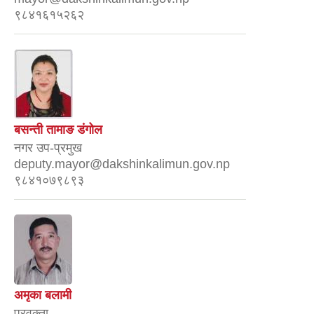
९८४१६१५२६२
बसन्ती तामाङ डंगोल
नगर उप-प्रमुख
deputy.mayor@dakshinkalimun.gov.np
९८४१०७९८९३
अमृका बलामी
प्रवक्ता