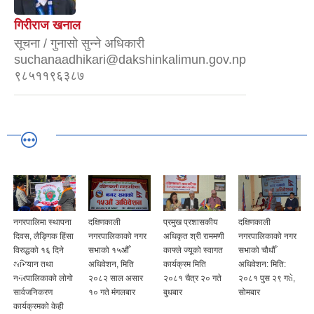
गिरीराज खनाल
सूचना / गुनासो सुन्‍ने अधिकारी
suchanaadhikari@dakshinkalimun.gov.np
९८५११९६३८७
नगरपालिमा स्थापना
दक्षिणकाली
प्रमुख प्रशासकीय
दक्षिणकाली
दिवस, लैङ्गिक हिंसा
नगरपालिकाको नगर
अधिकृत श्री राममणी
नगरपालिकाको नगर
विरुद्धको १६ दिने
सभाको १५औँ
काफ्ले ज्यूको स्वागत
सभाको चौधौँ
अभियान तथा
अधिवेशन, मिति
कार्यक्रम मिति
अधिवेशन: मिति:
नगरपालिकाको लोगो
२०८२ साल असार
२०८१ चैत्र २० गते
२०८१ पुस २९ गते,
सार्वजनिकरण
१० गते मंगलबार
बुधबार
सोमबार
कार्यक्रमको केही