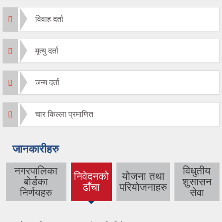
विवाह दर्ता
मृत्यु दर्ता
जन्म दर्ता
चार किल्ला प्रमाणित
जानकारीहरु
नगरपालिका
विधुतीय
निवेदनको
योजना तथा
बोर्डका
शुसासन
(active
ढाँचा
परियोजनाहरु
निर्णयहरु
सेवा
tab)