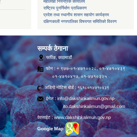
महालेखा नियन्त्रक कार्यालय
2
राष्ट्रिय पुनर्निर्माण प्राधिकरण
प्रदेश तथा स्थानीय शासन सहयोग कार्यक्रम
दक्षिणकाली नगरपालिका विषयगत समितिको विवरण
सम्पर्क ठेगाना
फर्पिङ, काठमाडौं
फोन : + ९७७-०१-४७१००२८, ०१-४७१०४३९
०१-४७१०४१७, ०१-४७१०३२५
अडियो नोटिस बोर्ड :
१६१८०१४७१०४३९
ईमेल :
info@dakshinkalimun.gov.np
ito.dakshinkalimun@gmail.com
वेवसाईट :
www.dakshinkalimun.gov.np
Google Map