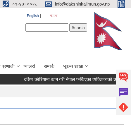
०१-४७१००२८
info@dakshinkalimun.gov.np
English
नेपाली
Search form
Search
 प्रणाली
ग्यालरी
सम्पर्क
भूकम्प शाखा
दक्षिण कोरियामा काम गरी नेपाल फर्किएका व्यक्तिहरुको उद्यमशीलता